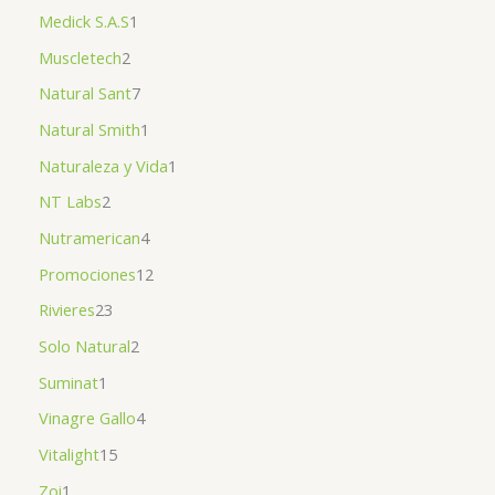
Medick S.A.S
1
Muscletech
2
Natural Sant
7
Natural Smith
1
Naturaleza y Vida
1
NT Labs
2
Nutramerican
4
Promociones
12
Rivieres
23
Solo Natural
2
Suminat
1
Vinagre Gallo
4
Vitalight
15
Zoi
1