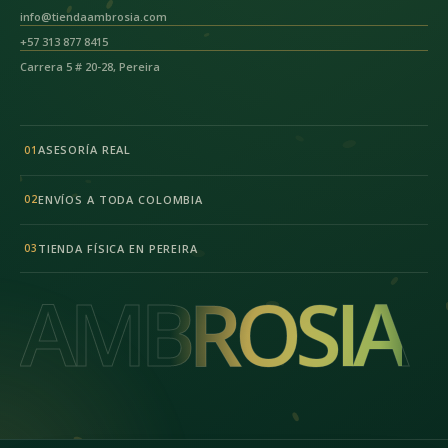
info@tiendaambrosia.com
+57 313 877 8415
Carrera 5 # 20-28, Pereira
ASESORÍA REAL
01
ENVÍOS A TODA COLOMBIA
02
TIENDA FÍSICA EN PEREIRA
03
AMBROSIA
AMBROSIA