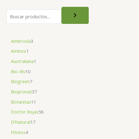
Ambrosía
3
Aminox
1
Australiana
1
Bio-Riv
10
Biogreen
7
Biopronat
37
Botanitas
11
Doctor Rojas
56
D’Natural
17
Fitness
4