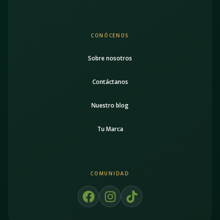
CONÓCENOS
Sobre nosotros
Contáctanos
Nuestro blog
Tu Marca
COMUNIDAD
F
I
T
a
n
i
c
s
k