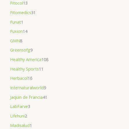
Fitocol
13
Fitomedics
31
Funat
1
Fuxion
14
GMN
8
Greensofg
9
Healthy America
108
Healthy Sports
11
Herbacol
16
Internaturalworld
9
Jaquin de Francia
41
LabFarve
3
Lifehuni
2
Madisalud
1