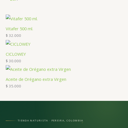
Vitafer 500 ml.
$
32.000
CICLOWEY
$
30.000
Aceite de Orégano extra Virgen
$
35.000
TIENDA NATURISTA · PEREIRA, COLOMBIA