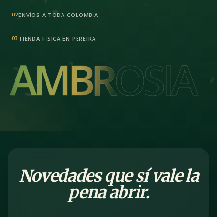
ENVÍOS A TODA COLOMBIA
02
TIENDA FÍSICA EN PEREIRA
03
AMBROSIA
AMBROSIA
Novedades que sí vale la
pena abrir.