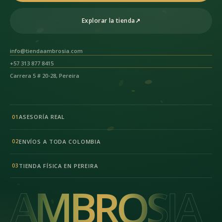
Explorar la tienda
↗
info@tiendaambrosia.com
+57 313 877 8415
Carrera 5 # 20-28, Pereira
ASESORÍA REAL
01
ENVÍOS A TODA COLOMBIA
02
TIENDA FÍSICA EN PEREIRA
03
AMBROSIA
AMBROSIA