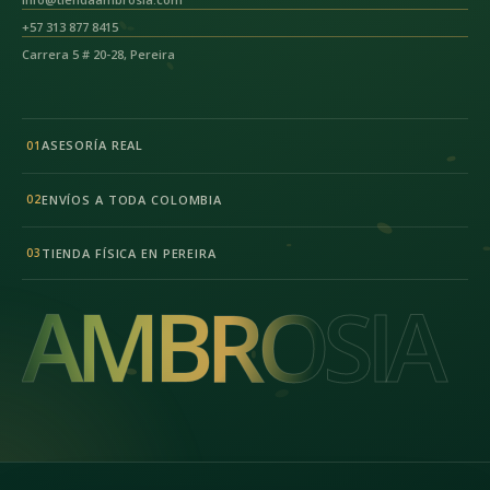
+57 313 877 8415
Carrera 5 # 20-28, Pereira
ASESORÍA REAL
01
ENVÍOS A TODA COLOMBIA
02
TIENDA FÍSICA EN PEREIRA
03
AMBROSIA
AMBROSIA