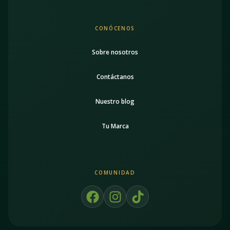
CONÓCENOS
Sobre nosotros
Contáctanos
Nuestro blog
Tu Marca
COMUNIDAD
F
I
T
a
n
i
c
s
k
e
t
t