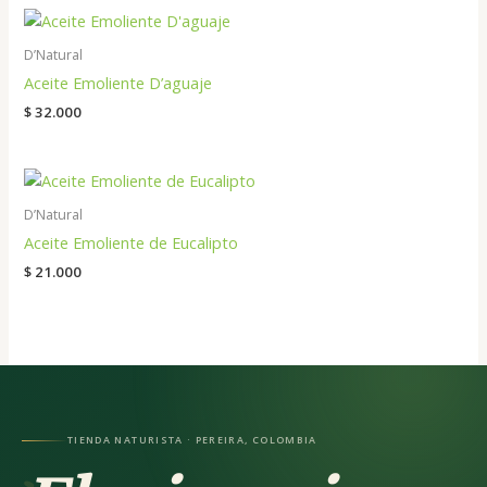
D’Natural
Aceite Emoliente D’aguaje
$
32.000
D’Natural
Aceite Emoliente de Eucalipto
$
21.000
TIENDA NATURISTA · PEREIRA, COLOMBIA