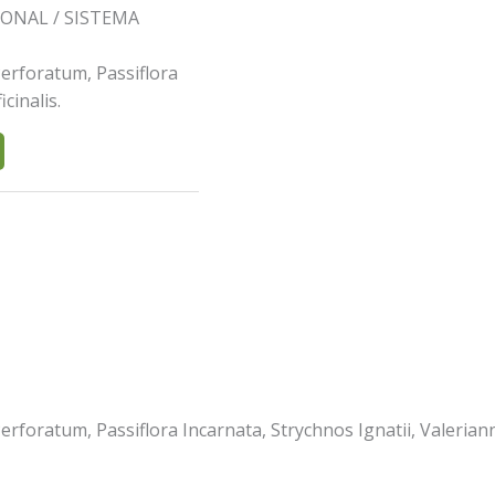
ONAL / SISTEMA
erforatum, Passiflora
cinalis.
foratum, Passiflora Incarnata, Strychnos Ignatii, Valerianna