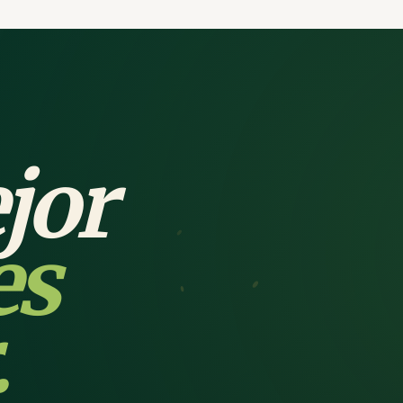
jor
es
.