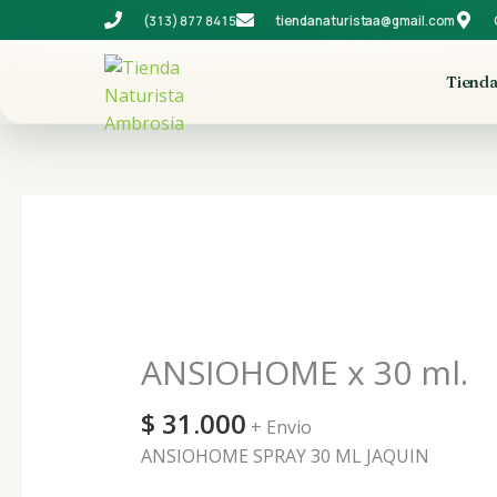
Ir
(313) 877 8415
tiendanaturistaa@gmail.com
al
contenido
Tiend
ANSIOHOME
x
30
ANSIOHOME x 30 ml.
ml.
cantidad
$
31.000
+ Envio
ANSIOHOME SPRAY 30 ML JAQUIN