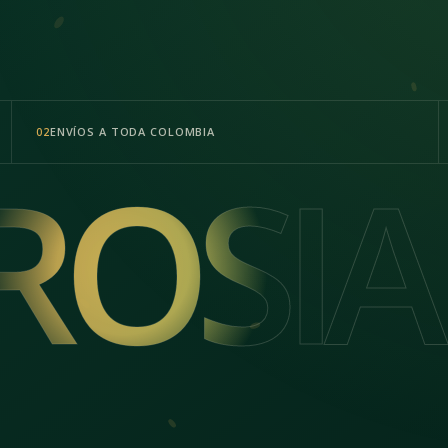
ENVÍOS A TODA COLOMBIA
02
ROSIA
ROSIA