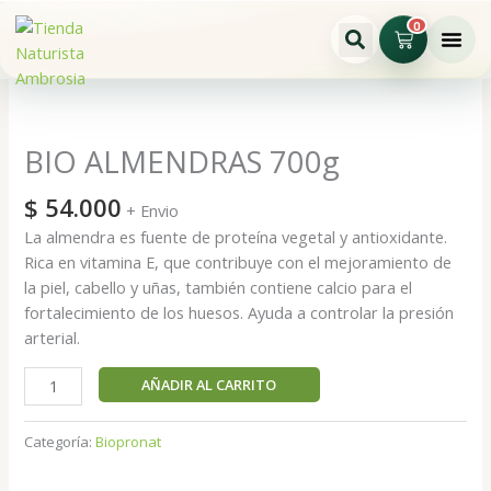
Ir
0
Cart
al
contenido
BIO
ALMENDRAS
700g
BIO ALMENDRAS 700g
cantidad
$
54.000
+ Envio
La almendra es fuente de proteína vegetal y antioxidante.
Rica en vitamina E, que contribuye con el mejoramiento de
la piel, cabello y uñas, también contiene calcio para el
fortalecimiento de los huesos. Ayuda a controlar la presión
arterial.
AÑADIR AL CARRITO
Categoría:
Biopronat