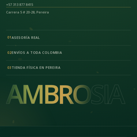
+57 313 877 8415
Carrera 5 # 20-28, Pereira
ASESORÍA REAL
01
ENVÍOS A TODA COLOMBIA
02
TIENDA FÍSICA EN PEREIRA
03
AMBROSIA
AMBROSIA