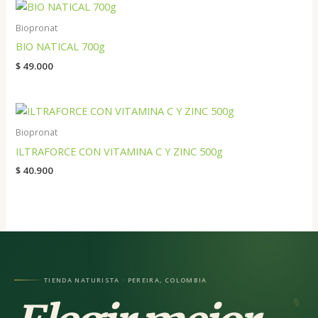
Biopronat
BIO NATICAL 700g
$
49.000
Biopronat
ILTRAFORCE CON VITAMINA C Y ZINC 500g
$
40.900
TIENDA NATURISTA · PEREIRA, COLOMBIA