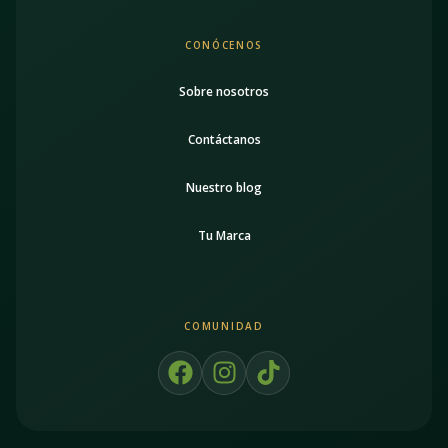
CONÓCENOS
Sobre nosotros
Contáctanos
Nuestro blog
Tu Marca
COMUNIDAD
F
I
T
a
n
i
c
s
k
e
t
t