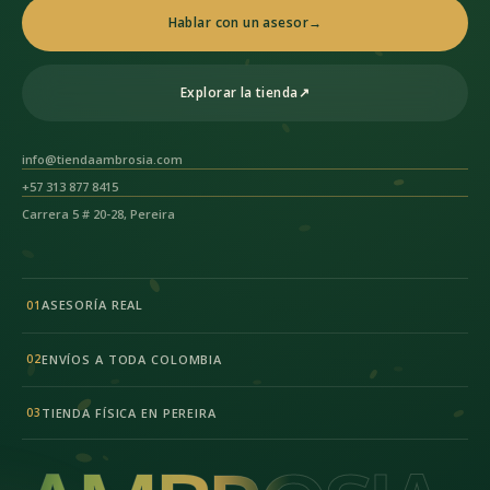
Hablar con un asesor
→
Explorar la tienda
↗
info@tiendaambrosia.com
+57 313 877 8415
Carrera 5 # 20-28, Pereira
ASESORÍA REAL
01
ENVÍOS A TODA COLOMBIA
02
TIENDA FÍSICA EN PEREIRA
03