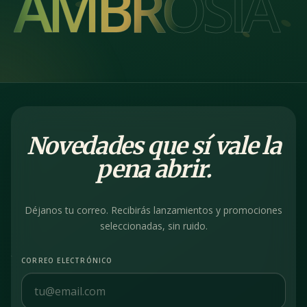
AMBROSIA
AMBROSIA
Novedades que sí vale la
pena abrir.
Déjanos tu correo. Recibirás lanzamientos y promociones
seleccionadas, sin ruido.
CORREO ELECTRÓNICO