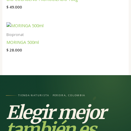
$
49.000
Biopronat
MORINGA 500ml
$
28.000
TIENDA NATURISTA · PEREIRA, COLOMBIA
Elegir mejor
también es