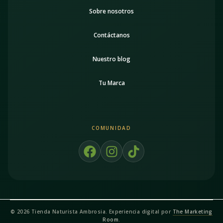
Sobre nosotros
Contáctanos
Nuestro blog
Tu Marca
COMUNIDAD
F
I
T
a
n
i
c
s
k
e
t
t
b
a
o
o
g
k
© 2026 Tienda Naturista Ambrosia. Experiencia digital por
The Marketing
o
r
Room
.