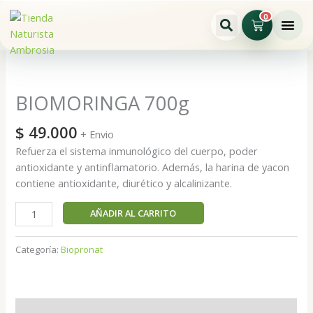
Ir
0
Cart
al
contenido
BIOMORINGA
700g
cantidad
BIOMORINGA 700g
$
49.000
+ Envio
Refuerza el sistema inmunológico del cuerpo, poder
antioxidante y antinflamatorio. Además, la harina de yacon
contiene antioxidante, diurético y alcalinizante.
AÑADIR AL CARRITO
Categoría:
Biopronat
Descripción