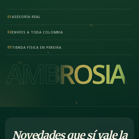
ASESORÍA REAL
01
ENVÍOS A TODA COLOMBIA
02
TIENDA FÍSICA EN PEREIRA
03
AMBROSIA
AMBROSIA
Novedades que sí vale la