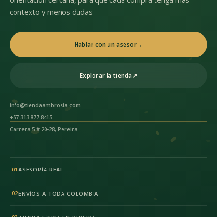
orientación cercana, para que cada compra tenga más
contexto y menos dudas.
Hablar con un asesor
→
Explorar la tienda
↗
info@tiendaambrosia.com
+57 313 877 8415
Carrera 5 # 20-28, Pereira
ASESORÍA REAL
01
ENVÍOS A TODA COLOMBIA
02