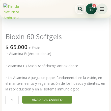
Ir
0
Cart
al
contenido
Bioxin
60
Softgels
Bioxin 60 Softgels
cantidad
$
65.000
+ Envio
• Vitamina E: (Antioxidante)
• Vitamina C (Ácido Ascórbico): Antioxidante.
• La Vitamina A juega un papel fundamental en la visión, en
el mantenimiento y regeneración de los huesos y dientes, en
la reproducción y en el sistema inmunológico.
AÑADIR AL CARRITO