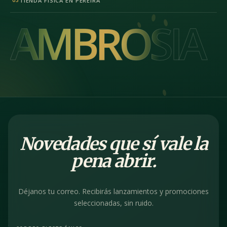
TIENDA FÍSICA EN PEREIRA
03
AMBROSIA
AMBROSIA
Novedades que sí vale la
pena abrir.
Déjanos tu correo. Recibirás lanzamientos y promociones
seleccionadas, sin ruido.