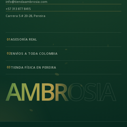
info@tiendaambrosia.com
+57 313 877 8415
Carrera 5 # 20-28, Pereira
ASESORÍA REAL
01
ENVÍOS A TODA COLOMBIA
02
TIENDA FÍSICA EN PEREIRA
03
AMBROSIA
AMBROSIA