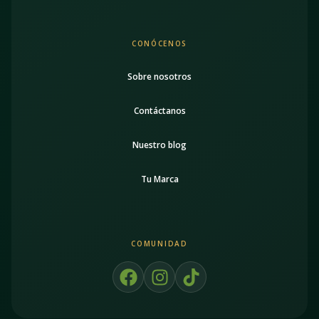
CONÓCENOS
Sobre nosotros
Contáctanos
Nuestro blog
Tu Marca
COMUNIDAD
F
I
T
a
n
i
c
s
k