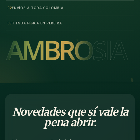
ENVÍOS A TODA COLOMBIA
02
TIENDA FÍSICA EN PEREIRA
03
AMBROSIA
AMBROSIA
Novedades que sí vale la
pena abrir.