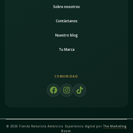
Sobre nosotros
Contáctanos
Nuestro blog
Tu Marca
COMUNIDAD
F
I
T
a
n
i
c
s
k
e
t
t
b
a
o
o
g
k
© 2026 Tienda Naturista Ambrosia. Experiencia digital por
The Marketing
o
r
Room
.