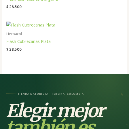
$
28.500
Herbacol
Flash Cubrecanas Plata
$
28.500
TIENDA NATURISTA · PEREIRA, COLOMBIA
Elegir mejor
también es