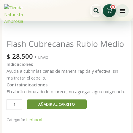
Ir
0
Cart
al
contenido
Flash
Cubrecanas
Rubio
Flash Cubrecanas Rubio Medio
Medio
cantidad
$
28.500
+ Envio
Indicaciones
Ayuda a cubrir las canas de manera rapida y efectiva, sin
maltratar el cabello.
Contraindicaciones
El cabello tinturado lo ocurece, no agregar agua oxigenada.
AÑADIR AL CARRITO
Categoría:
Herbacol