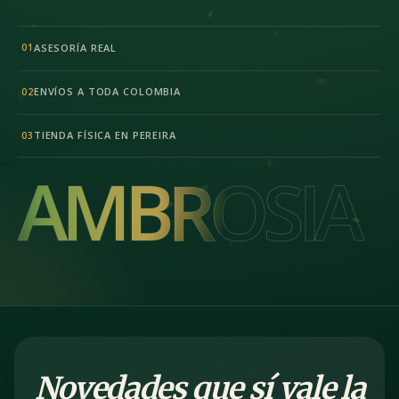
ASESORÍA REAL
01
ENVÍOS A TODA COLOMBIA
02
TIENDA FÍSICA EN PEREIRA
03
AMBROSIA
AMBROSIA
Novedades que sí vale la