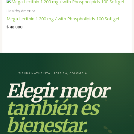
Healthy America
Mega Lecithin 1.200 mg / with Phospholipids 100 Softgel
$
48.000
TIENDA NATURISTA · PEREIRA, COLOMBIA
Elegir mejor
también es
bienestar.