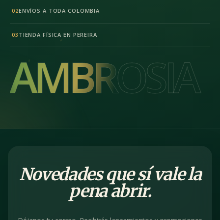
ENVÍOS A TODA COLOMBIA
02
TIENDA FÍSICA EN PEREIRA
03
AMBROSIA
AMBROSIA
Novedades que sí vale la
pena abrir.