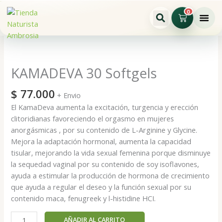
Ir
0
Cart
al
contenido
KAMADEVA
30
Softgels
KAMADEVA 30 Softgels
cantidad
$
77.000
+ Envio
El KamaDeva aumenta la excitación, turgencia y erección
clitoridianas favoreciendo el orgasmo en mujeres
anorgásmicas , por su contenido de L-Arginine y Glycine.
Mejora la adaptación hormonal, aumenta la capacidad
tisular, mejorando la vida sexual femenina porque disminuye
la sequedad vaginal por su contenido de soy isoflavones,
ayuda a estimular la producción de hormona de crecimiento
que ayuda a regular el deseo y la función sexual por su
contenido maca, fenugreek y l-histidine HCI.
AÑADIR AL CARRITO