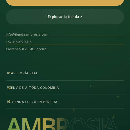
Explorar la tienda
↗
info@tiendaambrosia.com
+57 313 877 8415
Carrera 5 # 20-28, Pereira
ASESORÍA REAL
01
ENVÍOS A TODA COLOMBIA
02
TIENDA FÍSICA EN PEREIRA
03
AMBROSIA
AMBROSIA