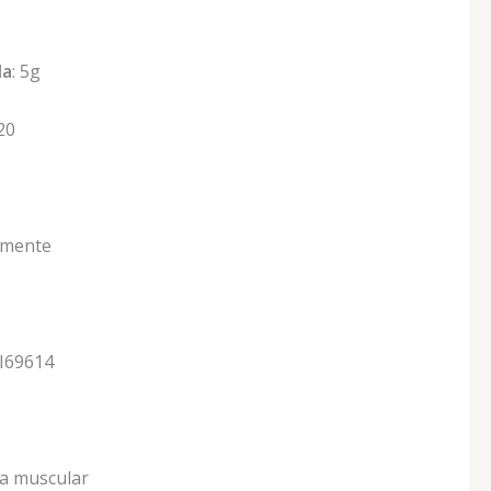
da
: 5g
 20
amente
2I69614
a muscular