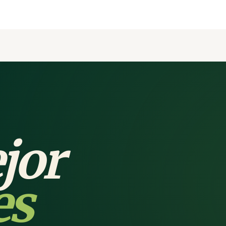
jor
es