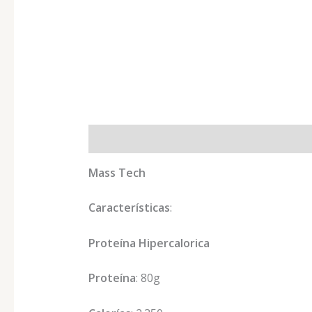
Descripción
Valoraciones (0)
Mass Tech
Características
:
Proteína Hipercalorica
Proteína
: 80g