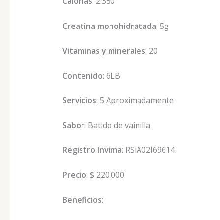
Calorías
: 2.350
Creatina monohidratada
: 5g
Vitaminas y minerales
: 20
Contenido
: 6LB
Servicios
: 5 Aproximadamente
Sabor
: Batido de vainilla
Registro Invima
: RSiA02I69614
Precio
: $ 220.000
Beneficios
: