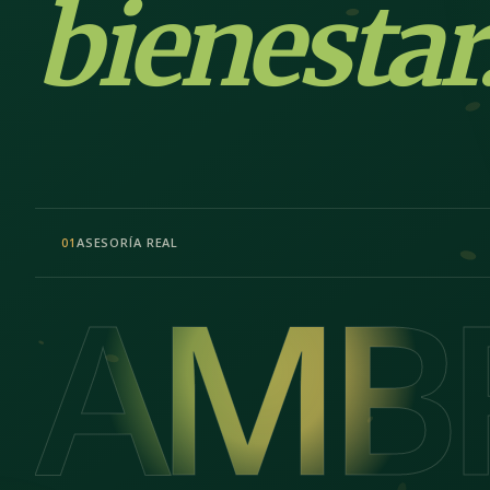
bienestar
ASESORÍA REAL
01
AMB
AMB