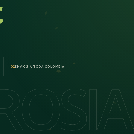
.
ENVÍOS A TODA COLOMBIA
02
ROSIA
ROSIA