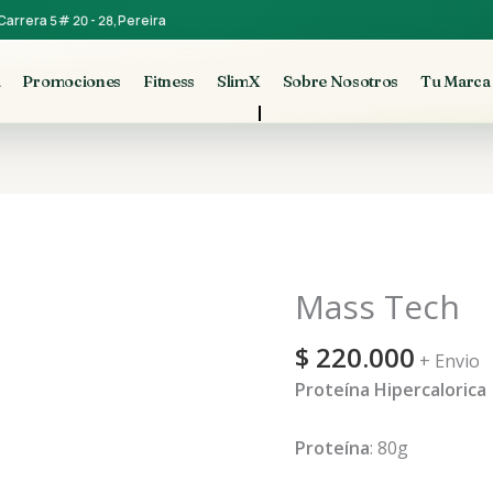
Carrera 5 # 20 - 28, Pereira
a
Promociones
Fitness
SlimX
Sobre Nosotros
Tu Marca
Mass Tech
Mass
Tech
$
220.000
cantidad
+ Envio
Proteína Hipercalorica
Proteína
: 80g