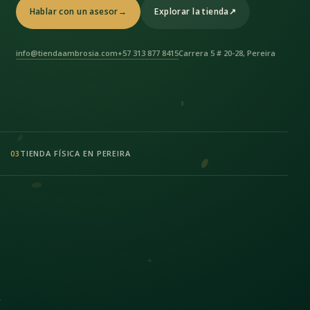
Hablar con un asesor
→
Explorar la tienda
↗
info@tiendaambrosia.com
+57 313 877 8415
Carrera 5 # 20-28, Pereira
TIENDA FÍSICA EN PEREIRA
03