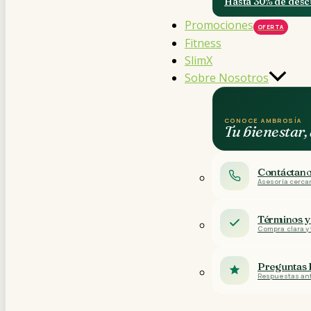
Hasta 30% de desc
Promociones
Fitness
SlimX
Sobre Nosotros
CONOCE AMBROSÍA
Tu bienestar
Contáctan
Asesoría cerca
Términos y
Compra clara y
Preguntas 
Respuestas an