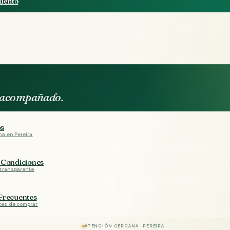
uento
, acompañado.
os
na en Pereira
 Condiciones
 transparente
Frecuentes
tes de comprar
ATENCIÓN CERCANA · PEREIRA