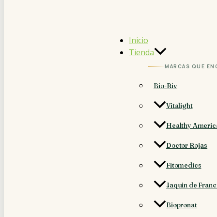
Inicio
Tienda
MARCAS QUE EN
Bio-Riv
Vitalight
Healthy Americ
Doctor Rojas
Fitomedics
Jaquin de Franc
Biopronat