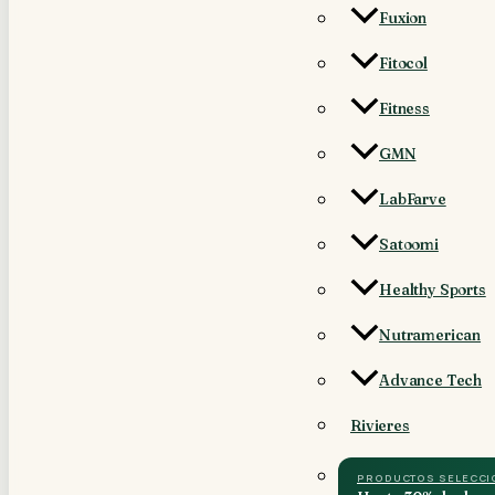
Fuxion
Fitocol
Fitness
GMN
LabFarve
Satoomi
Healthy Sports
Nutramerican
Advance Tech
Rivieres
PRODUCTOS SELECC