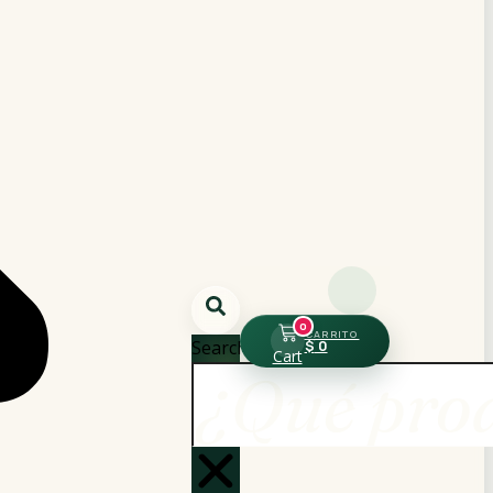
0
Search
$
0
Cart