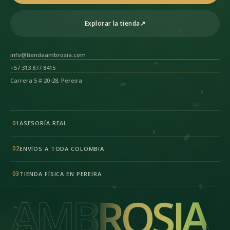
Explorar la tienda
↗
info@tiendaambrosia.com
+57 313 877 8415
Carrera 5 # 20-28, Pereira
ASESORÍA REAL
01
ENVÍOS A TODA COLOMBIA
02
TIENDA FÍSICA EN PEREIRA
03
AMBROSIA
AMBROSIA