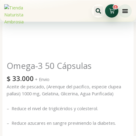
Ir
0
Cart
al
contenido
Omega-
3
50
Cápsulas
cantidad
Omega-3 50 Cápsulas
$
33.000
+ Envio
Aceite de pescado, (Arenque del pacifico, especie clupea
pallasi) 1000 mg, Gelatina, Glicerina, Agua Purificada)
– Reduce el nivel de triglicéridos y colesterol.
– Reduce azucares en sangre previniendo la diabetes.