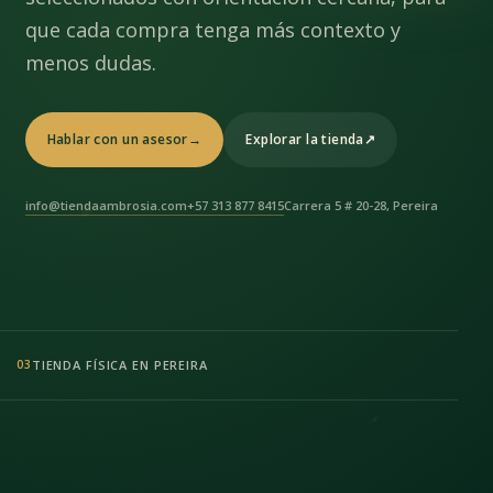
que cada compra tenga más contexto y
menos dudas.
Hablar con un asesor
→
Explorar la tienda
↗
info@tiendaambrosia.com
+57 313 877 8415
Carrera 5 # 20-28, Pereira
TIENDA FÍSICA EN PEREIRA
03