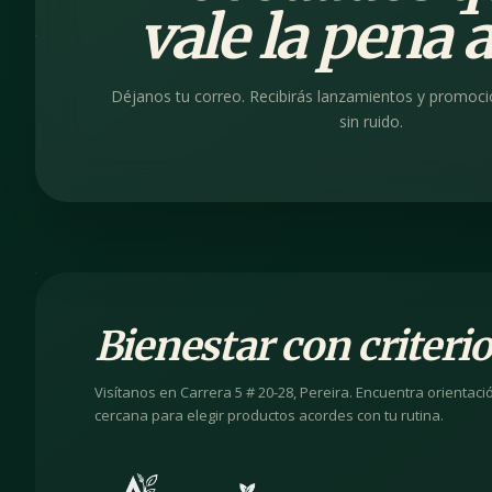
vale la pena a
Déjanos tu correo. Recibirás lanzamientos y promoci
sin ruido.
Bienestar con criterio
Visítanos en Carrera 5 # 20-28, Pereira. Encuentra orientaci
cercana para elegir productos acordes con tu rutina.