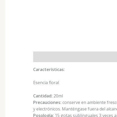
Descripción
Valoraciones (0)
Características:
Esencia floral
Cantidad:
20ml
Precauciones:
conserve en ambiente fresco
y electrónicos. Manténgase fuera del alcanc
Posología:
15 gotas sublinguales 3 veces al