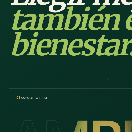
también 
bienestar
ASESORÍA REAL
01