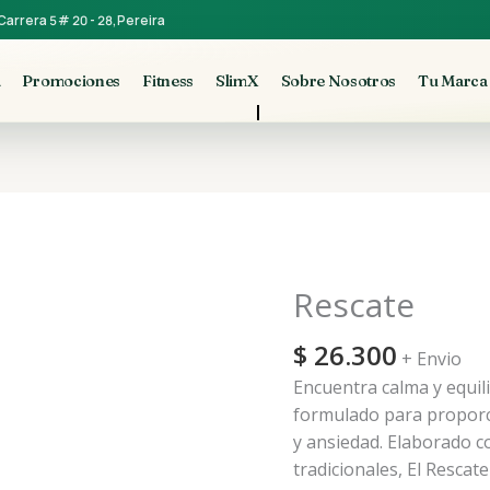
Carrera 5 # 20 - 28, Pereira
a
Promociones
Fitness
SlimX
Sobre Nosotros
Tu Marca
Rescate
Rescate
cantidad
$
26.300
+ Envio
Encuentra calma y equil
formulado para propor
y ansiedad. Elaborado c
tradicionales, El Resca