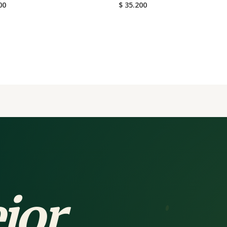
00
$
35.200
jor