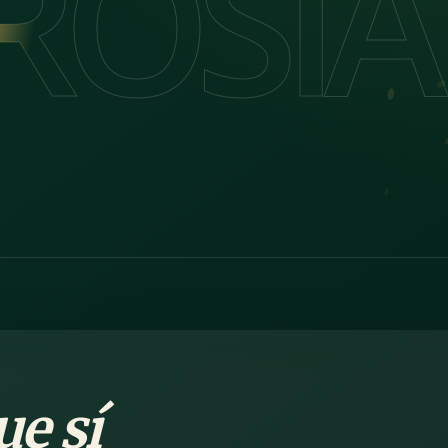
ROSIA
ROSIA
e sí