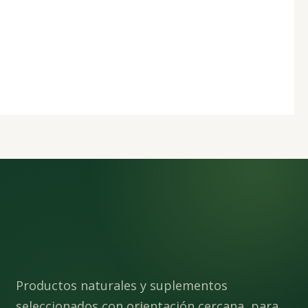
Productos naturales y suplementos
seleccionados con orientación cercana, para