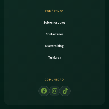
CONÓCENOS
Sobre nosotros
Contáctanos
Nuestro blog
Tu Marca
COMUNIDAD
F
I
T
a
n
i
c
s
k
e
t
t