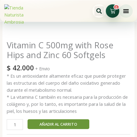
Ir
0
Cart
al
contenido
Vitamin
C
500mg
Vitamin C 500mg with Rose
with
Hips and Zinc 60 Softgels
Rose
Hips
$
42.000
+ Envio
and
* Es un antioxidante altamente eficaz que puede proteger
Zinc
las estructuras del cuerpo del daño oxidativo generado
60
durante el metabolismo normal.
Softgels
* La vitamina C también es necesaria para la producción de
cantidad
colágeno y, por lo tanto, es importante para la salud de la
piel, los huesos y las articulaciones
AÑADIR AL CARRITO