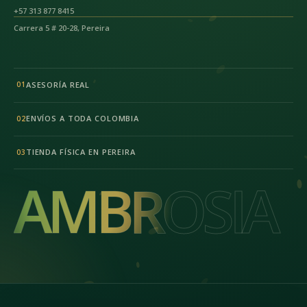
+57 313 877 8415
Carrera 5 # 20-28, Pereira
ASESORÍA REAL
01
ENVÍOS A TODA COLOMBIA
02
TIENDA FÍSICA EN PEREIRA
03
AMBROSIA
AMBROSIA