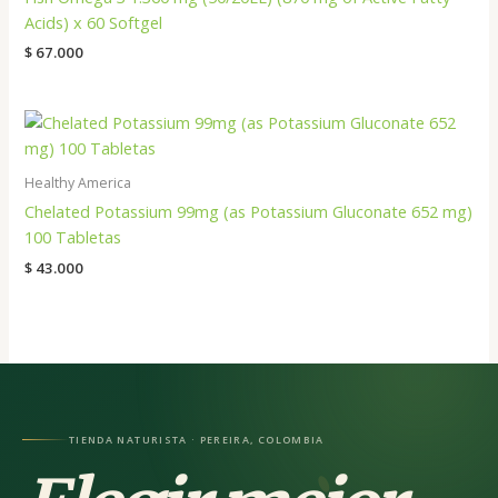
Acids) x 60 Softgel
$
67.000
Healthy America
Chelated Potassium 99mg (as Potassium Gluconate 652 mg)
100 Tabletas
$
43.000
TIENDA NATURISTA · PEREIRA, COLOMBIA