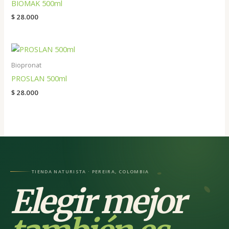
BIOMAK 500ml
$
28.000
Biopronat
PROSLAN 500ml
$
28.000
TIENDA NATURISTA · PEREIRA, COLOMBIA
Elegir mejor