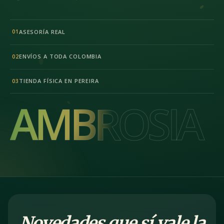
ASESORÍA REAL
01
ENVÍOS A TODA COLOMBIA
02
TIENDA FÍSICA EN PEREIRA
03
AMBROSIA
AMBROSIA
Novedades que sí vale la