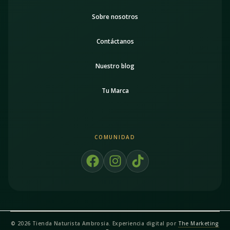
Sobre nosotros
Contáctanos
Nuestro blog
Tu Marca
COMUNIDAD
F
I
T
a
n
i
c
s
k
e
t
t
b
a
o
o
g
k
© 2026 Tienda Naturista Ambrosia. Experiencia digital por
The Marketing