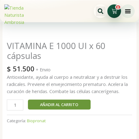
Ir
0
Cart
al
contenido
VITAMINA
E
1000
VITAMINA E 1000 UI x 60
UI
cápsulas
x
60
$
51.500
+ Envio
cápsulas
Antioxidante, ayuda al cuerpo a neutralizar y a destruir los
cantidad
radicales. Previene el envejecimiento prematuro. Acelera la
curación de heridas. Combate las células cancerígenas.
AÑADIR AL CARRITO
Categoría:
Biopronat