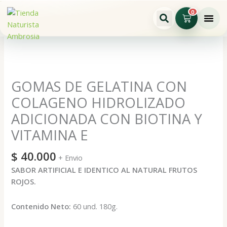
Ir
0
Cart
al
contenido
GOMAS
DE
GELATINA
CON
GOMAS DE GELATINA CON
COLAGENO
COLAGENO HIDROLIZADO
HIDROLIZADO
ADICIONADA CON BIOTINA Y
ADICIONADA
CON
VITAMINA E
BIOTINA
Y
$
40.000
+ Envio
VITAMINA
SABOR ARTIFICIAL E IDENTICO AL NATURAL FRUTOS
E
ROJOS.
cantidad
Contenido Neto:
60 und. 180g.