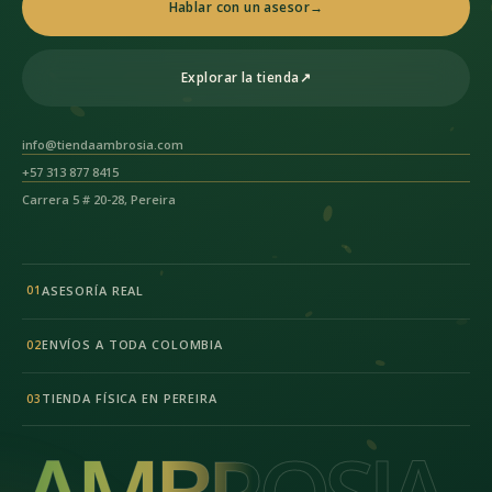
Hablar con un asesor
→
Explorar la tienda
↗
info@tiendaambrosia.com
+57 313 877 8415
Carrera 5 # 20-28, Pereira
ASESORÍA REAL
01
ENVÍOS A TODA COLOMBIA
02
TIENDA FÍSICA EN PEREIRA
03
AMBROSIA
AMBROSIA