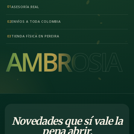
ASESORÍA REAL
01
ENVÍOS A TODA COLOMBIA
02
TIENDA FÍSICA EN PEREIRA
03
AMBROSIA
AMBROSIA
Novedades que sí vale la
pena abrir.