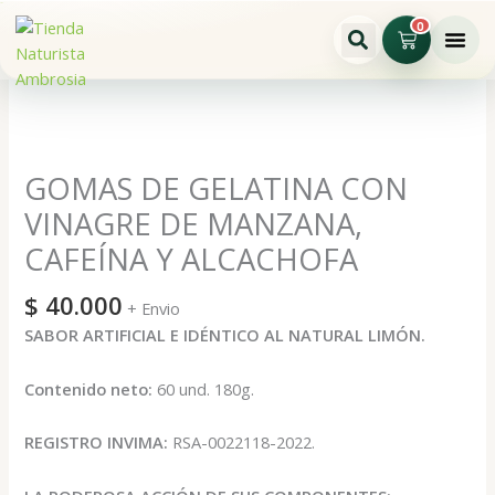
Ir
0
Cart
al
contenido
GOMAS
DE
GELATINA
CON
GOMAS DE GELATINA CON
VINAGRE
VINAGRE DE MANZANA,
DE
CAFEÍNA Y ALCACHOFA
MANZANA,
CAFEÍNA
$
40.000
Y
+ Envio
ALCACHOFA
SABOR ARTIFICIAL E IDÉNTICO AL NATURAL LIMÓN.
cantidad
Contenido neto:
60 und. 180g.
REGISTRO INVIMA:
RSA-0022118-2022.