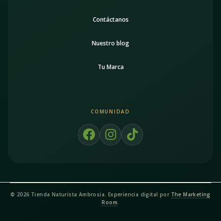
Contáctanos
Nuestro blog
Tu Marca
COMUNIDAD
F
I
T
a
n
i
c
s
k
e
t
t
b
a
o
o
g
k
© 2026 Tienda Naturista Ambrosia. Experiencia digital por
The Marketing
o
r
Room
.
k
a